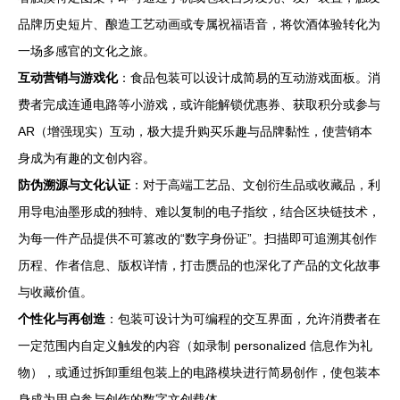
品牌历史短片、酿造工艺动画或专属祝福语音，将饮酒体验转化为
一场多感官的文化之旅。
互动营销与游戏化
：食品包装可以设计成简易的互动游戏面板。消
费者完成连通电路等小游戏，或许能解锁优惠券、获取积分或参与
AR（增强现实）互动，极大提升购买乐趣与品牌黏性，使营销本
身成为有趣的文创内容。
防伪溯源与文化认证
：对于高端工艺品、文创衍生品或收藏品，利
用导电油墨形成的独特、难以复制的电子指纹，结合区块链技术，
为每一件产品提供不可篡改的“数字身份证”。扫描即可追溯其创作
历程、作者信息、版权详情，打击赝品的也深化了产品的文化故事
与收藏价值。
个性化与再创造
：包装可设计为可编程的交互界面，允许消费者在
一定范围内自定义触发的内容（如录制 personalized 信息作为礼
物），或通过拆卸重组包装上的电路模块进行简易创作，使包装本
身成为用户参与创作的数字文创载体。